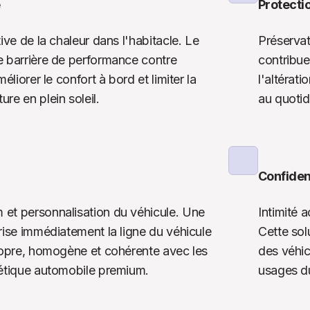
e
Protecti
ive de la chaleur dans l'habitacle. Le 
Préservati
 barrière de performance contre 
contribue
éliorer le confort à bord et limiter la 
l'altérati
re en plein soleil.
au quotid
Confident
et personnalisation du véhicule. Une 
Intimité a
rise immédiatement la ligne du véhicule 
Cette solu
ropre, homogène et cohérente avec les 
des véhic
hétique automobile premium.
usages d